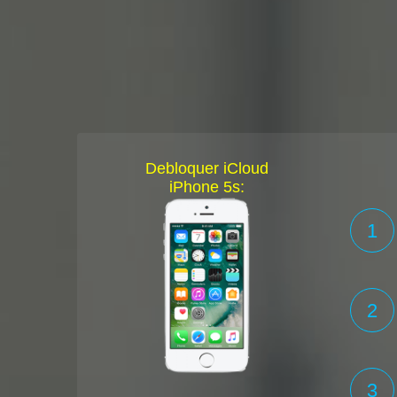
Debloquer iCloud
iPhone 5s:
1
2
3