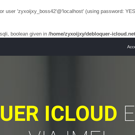
or user 'zyxoijxy_boss42'@'localhost' (using password: YES
sqli, boolean given in
/home/zyxoijxy/debloquer-icloud.ne
Acce
UER ICLOUD
E