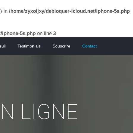
) in
/home/zyxoijxy/debloquer-icloud.net/iphone-5s.php
t/iphone-5s.php
on line
3
uil
Testimonials
Souscrire
Contact
N LIGNE